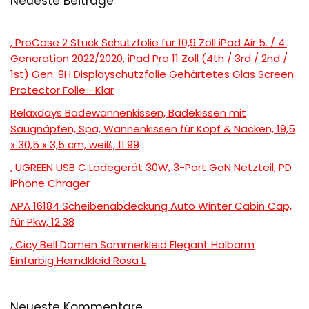
Neueste Beiträge
, ProCase 2 Stück Schutzfolie für 10,9 Zoll iPad Air 5. / 4.
Generation 2022/2020, iPad Pro 11 Zoll (4th / 3rd / 2nd /
1st) Gen. 9H Displayschutzfolie Gehärtetes Glas Screen
Protector Folie –Klar
Relaxdays Badewannenkissen, Badekissen mit
Saugnäpfen, Spa, Wannenkissen für Kopf & Nacken, 19,5
x 30,5 x 3,5 cm, weiß, 11.99
, UGREEN USB C Ladegerät 30W, 3-Port GaN Netzteil, PD
iPhone Chrager
APA 16184 Scheibenabdeckung Auto Winter Cabin Cap,
für Pkw, 12.38
, Cicy Bell Damen Sommerkleid Elegant Halbarm
Einfarbig Hemdkleid Rosa L
Neueste Kommentare