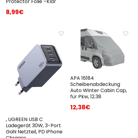
Protector Folie –Klar
8,99€
APA 16184
Scheibenabdeckung
Auto Winter Cabin Cap,
für Pkw, 12.38
12,38€
, UGREEN USB C
Ladegerät 30W, 3-Port
GaN Netzteil, PD iPhone
Chrager