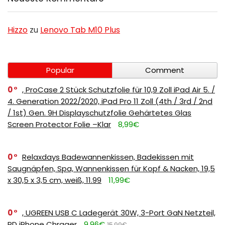
Hizzo
zu
Lenovo Tab M10 Plus
Popular
Comment
0
, ProCase 2 Stück Schutzfolie für 10,9 Zoll iPad Air 5. /
4. Generation 2022/2020, iPad Pro 11 Zoll (4th / 3rd / 2nd
/ 1st) Gen. 9H Displayschutzfolie Gehärtetes Glas
Screen Protector Folie –Klar
8,99€
0
Relaxdays Badewannenkissen, Badekissen mit
Saugnäpfen, Spa, Wannenkissen für Kopf & Nacken, 19,5
x 30,5 x 3,5 cm, weiß, 11.99
11,99€
0
, UGREEN USB C Ladegerät 30W, 3-Port GaN Netzteil,
PD iPhone Chrager
9,96€
15,99€