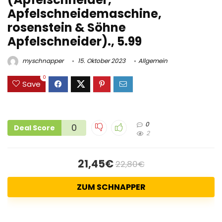
Apfelschneidemaschine,
rosenstein & Söhne
Apfelschneider)., 5.99
myschnapper
15. Oktober 2023
Allgemein
0
Save
0
0
Deal Score
2
21,45€
22,80€
ZUM SCHNAPPER