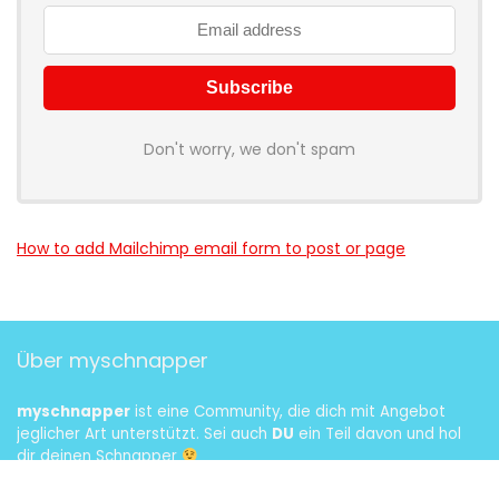
Don't worry, we don't spam
How to add Mailchimp email form to post or page
Über myschnapper
myschnapper
ist eine Community, die dich mit Angebot
jeglicher Art unterstützt. Sei auch
DU
ein Teil davon und hol
dir deinen Schnapper