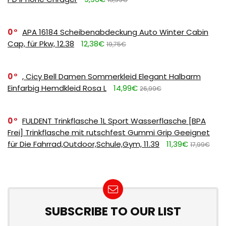
0
APA 16184 Scheibenabdeckung Auto Winter Cabin
Cap, für Pkw, 12.38
12,38€
19,75€
0
, Cicy Bell Damen Sommerkleid Elegant Halbarm
Einfarbig Hemdkleid Rosa L
14,99€
26,99€
0
FULDENT Trinkflasche 1L Sport Wasserflasche [BPA
Frei] Trinkflasche mit rutschfest Gummi Grip Geeignet
für Die Fahrrad,Outdoor,Schule,Gym, 11.39
11,39€
17,99€
SUBSCRIBE TO OUR LIST