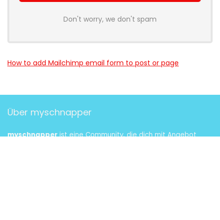
Don't worry, we don't spam
How to add Mailchimp email form to post or page
Über myschnapper
myschnapper
ist eine Community, die dich mit Angebot
jeglicher Art unterstützt. Sei auch
DU
ein Teil davon und hol
dir deinen Schnapper