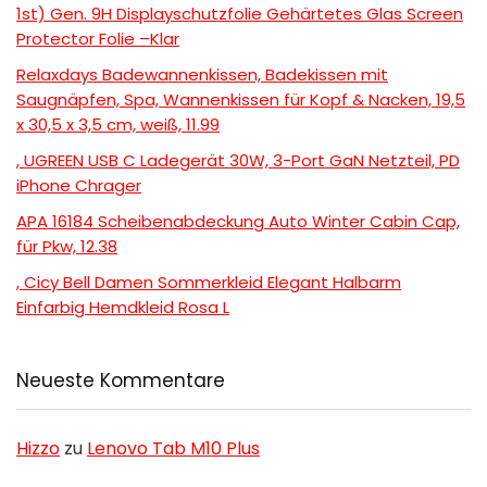
1st) Gen. 9H Displayschutzfolie Gehärtetes Glas Screen
Protector Folie –Klar
Relaxdays Badewannenkissen, Badekissen mit
Saugnäpfen, Spa, Wannenkissen für Kopf & Nacken, 19,5
x 30,5 x 3,5 cm, weiß, 11.99
, UGREEN USB C Ladegerät 30W, 3-Port GaN Netzteil, PD
iPhone Chrager
APA 16184 Scheibenabdeckung Auto Winter Cabin Cap,
für Pkw, 12.38
, Cicy Bell Damen Sommerkleid Elegant Halbarm
Einfarbig Hemdkleid Rosa L
Neueste Kommentare
Hizzo
zu
Lenovo Tab M10 Plus