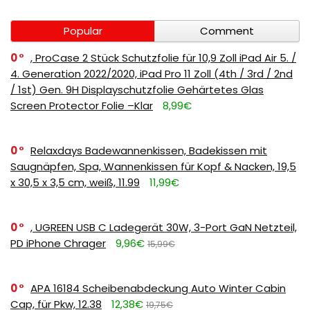
Popular
Comment
0
, ProCase 2 Stück Schutzfolie für 10,9 Zoll iPad Air 5. /
4. Generation 2022/2020, iPad Pro 11 Zoll (4th / 3rd / 2nd
/ 1st) Gen. 9H Displayschutzfolie Gehärtetes Glas
Screen Protector Folie –Klar
8,99€
0
Relaxdays Badewannenkissen, Badekissen mit
Saugnäpfen, Spa, Wannenkissen für Kopf & Nacken, 19,5
x 30,5 x 3,5 cm, weiß, 11.99
11,99€
0
, UGREEN USB C Ladegerät 30W, 3-Port GaN Netzteil,
PD iPhone Chrager
9,96€
15,99€
0
APA 16184 Scheibenabdeckung Auto Winter Cabin
Cap, für Pkw, 12.38
12,38€
19,75€