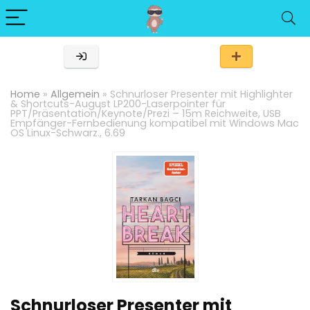
Home
»
Allgemein
»
Schnurloser Presenter mit Highlighter
& Shortcuts-August LP200-Laserpointer für
PPT/Präsentation/Keynote/Prezi – 15m Reichweite, USB
Empfänger-Fernbedienung kompatibel mit Windows Mac
OS Linux-Schwarz., 6.69
Schnurloser Presenter mit