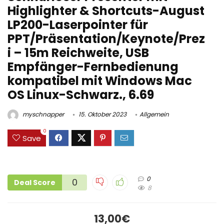
Highlighter & Shortcuts-August
LP200-Laserpointer für
PPT/Präsentation/Keynote/Prez
i – 15m Reichweite, USB
Empfänger-Fernbedienung
kompatibel mit Windows Mac
OS Linux-Schwarz., 6.69
myschnapper
15. Oktober 2023
Allgemein
0
Save
0
0
Deal Score
8
13,00€