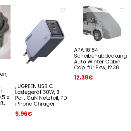
APA 16184
Scheibenabdeckung
Auto Winter Cabin
Cap, für Pkw, 12.38
en,
12,38€
,
, UGREEN USB C
r
Ladegerät 30W, 3-
,5 x
Port GaN Netzteil, PD
ß,
iPhone Chrager
9,96€