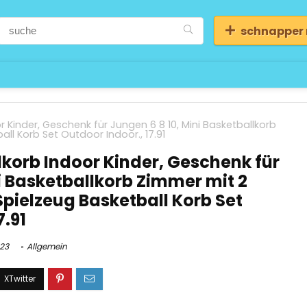
schnapper
 Kinder, Geschenk für Jungen 6 8 10, Mini Basketballkorb
ll Korb Set Outdoor Indoor., 17.91
korb Indoor Kinder, Geschenk für
i Basketballkorb Zimmer mit 2
Spielzeug Basketball Korb Set
7.91
023
Allgemein