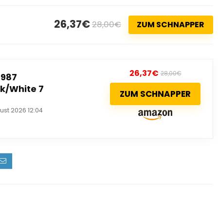
26,37€
28,00€
ZUM SCHNAPPER
26,37
€
28,00
€
 987
k/White 7
ZUM SCHNAPPER
ust 2026 12:04