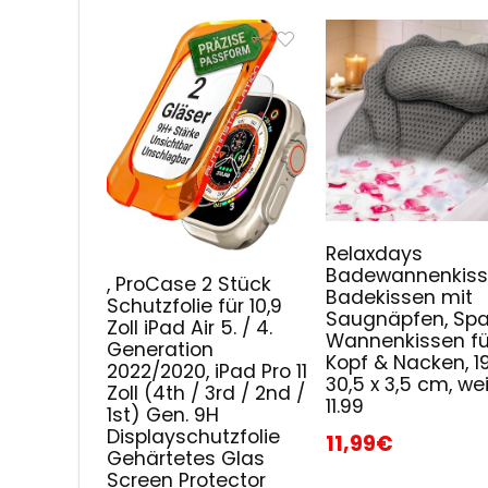
Relaxdays
Badewannenkiss
, ProCase 2 Stück
Badekissen mit
Schutzfolie für 10,9
Saugnäpfen, Spa
Zoll iPad Air 5. / 4.
Wannenkissen fü
Generation
Kopf & Nacken, 19
2022/2020, iPad Pro 11
30,5 x 3,5 cm, wei
Zoll (4th / 3rd / 2nd /
11.99
1st) Gen. 9H
Displayschutzfolie
11,99€
Gehärtetes Glas
Screen Protector