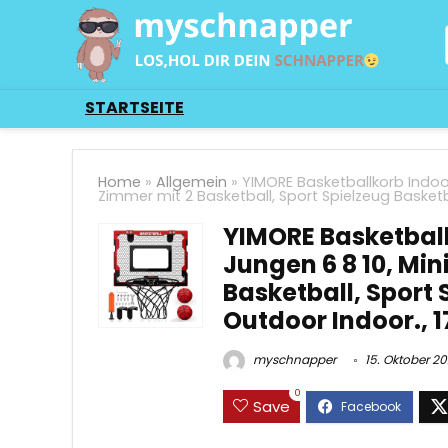
STARTSEITE
Home
»
Allgemein
»
YIMORE Basketballkorb Indoor
Zimmer mit 2 Basketball, Sport Spielzeug Basketba
YIMORE Basketball
Jungen 6 8 10, Min
Basketball, Sport 
Outdoor Indoor., 1
myschnapper
15. Oktober 2
0
Save