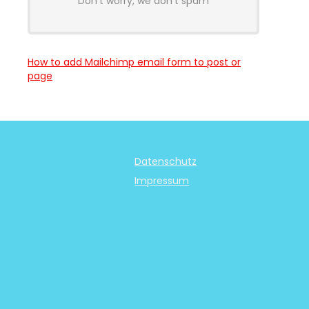
Don't worry, we don't spam
How to add Mailchimp email form to post or
page
Datenschutz
Impressum