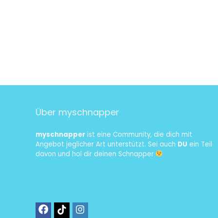
Über myschnapper
myschnapper
ist eine Community, die dich mit
Angebot jeglicher Art unterstützt. Sei auch
DU
ein Teil
davon und hol dir deinen Schnapper