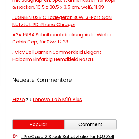
& Nacken, 19,5 x 30,5 x 3,5 cm, weiß, 11.99
, UGREEN USB C Ladegerät 30W, 3-Port GaN
Netzteil, PD iPhone Chrager
APA 16184 Scheibenabdeckung Auto Winter
Cabin Cap, für Pkw, 12.38
, Cicy Bell Damen Sommerkleid Elegant
Halbarm Einfarbig Hemdkleid Rosa L
Neueste Kommentare
Hizzo
zu
Lenovo Tab M10 Plus
Popular
Comment
0
, ProCase 2 Stück Schutzfolie für 10,9 Zoll