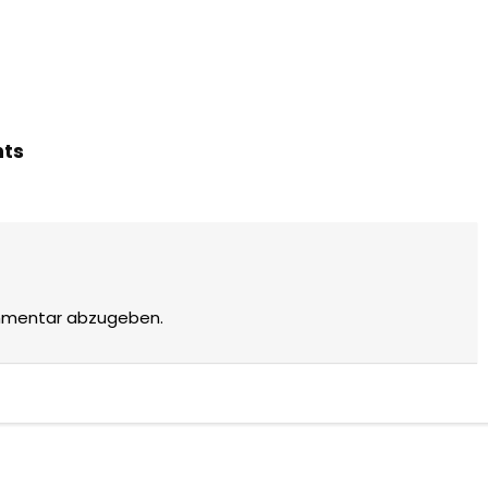
hts
mmentar abzugeben.