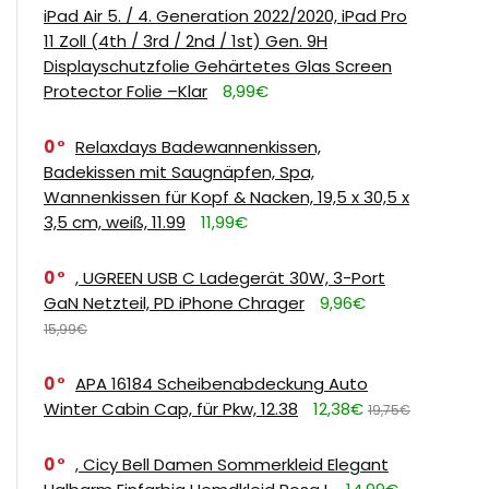
iPad Air 5. / 4. Generation 2022/2020, iPad Pro
11 Zoll (4th / 3rd / 2nd / 1st) Gen. 9H
Displayschutzfolie Gehärtetes Glas Screen
Protector Folie –Klar
8,99€
0
Relaxdays Badewannenkissen,
Badekissen mit Saugnäpfen, Spa,
Wannenkissen für Kopf & Nacken, 19,5 x 30,5 x
3,5 cm, weiß, 11.99
11,99€
0
, UGREEN USB C Ladegerät 30W, 3-Port
GaN Netzteil, PD iPhone Chrager
9,96€
15,99€
0
APA 16184 Scheibenabdeckung Auto
Winter Cabin Cap, für Pkw, 12.38
12,38€
19,75€
0
, Cicy Bell Damen Sommerkleid Elegant