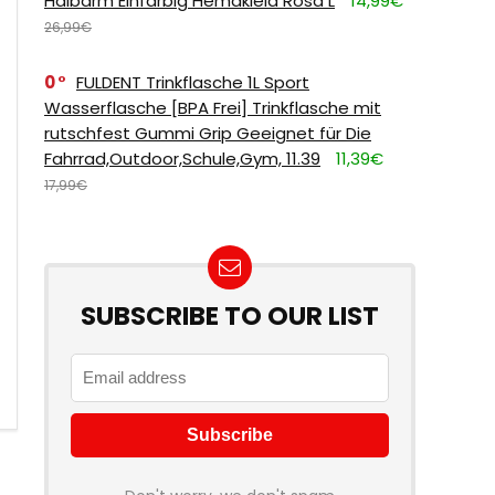
Halbarm Einfarbig Hemdkleid Rosa L
14,99€
26,99€
0
FULDENT Trinkflasche 1L Sport
Wasserflasche [BPA Frei] Trinkflasche mit
rutschfest Gummi Grip Geeignet für Die
Fahrrad,Outdoor,Schule,Gym, 11.39
11,39€
17,99€
SUBSCRIBE TO OUR LIST