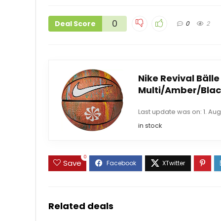
0
Deal Score
0
2
Nike Revival Bälle
Multi/Amber/Blac
Last update was on: 1. Aug
in stock
0
Save
Related deals