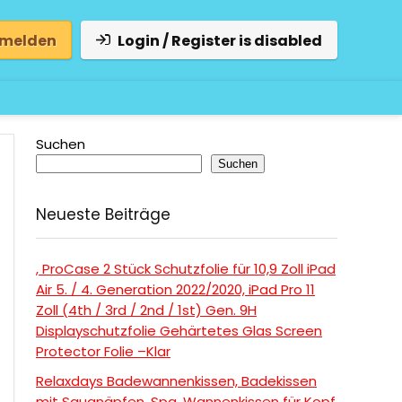
 melden
Login / Register is disabled
Suchen
Suchen
Neueste Beiträge
, ProCase 2 Stück Schutzfolie für 10,9 Zoll iPad
Air 5. / 4. Generation 2022/2020, iPad Pro 11
Zoll (4th / 3rd / 2nd / 1st) Gen. 9H
Displayschutzfolie Gehärtetes Glas Screen
Protector Folie –Klar
Relaxdays Badewannenkissen, Badekissen
mit Saugnäpfen, Spa, Wannenkissen für Kopf