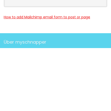
How to add Mailchimp email form to post or page
Über myschnapper
myschnapper
ist eine Community, die dich mit Angebot
jeglicher Art unterstützt. Sei auch
DU
ein Teil davon und hol
dir deinen Schnapper