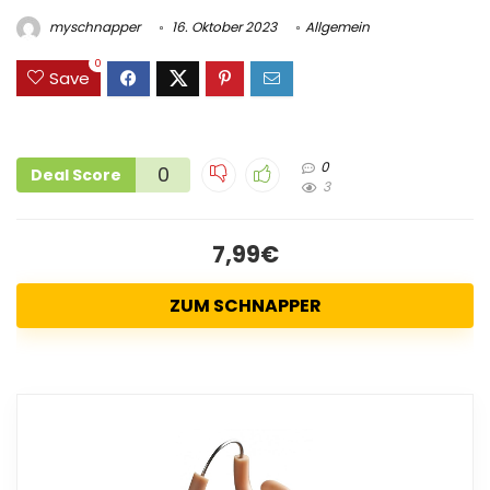
myschnapper
16. Oktober 2023
Allgemein
0
Save
0
0
Deal Score
3
7,99€
ZUM SCHNAPPER