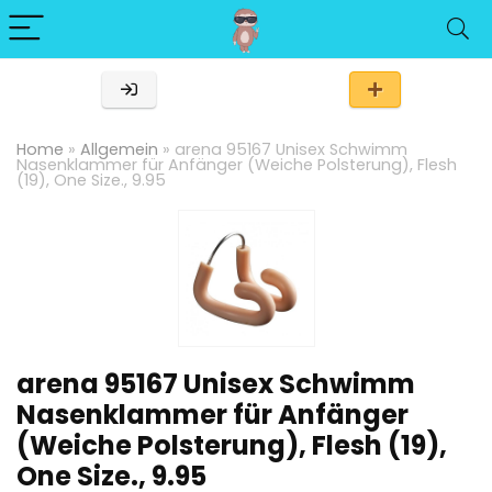
Home
»
Allgemein
»
arena 95167 Unisex Schwimm
Nasenklammer für Anfänger (Weiche Polsterung), Flesh
(19), One Size., 9.95
arena 95167 Unisex Schwimm
Nasenklammer für Anfänger
(Weiche Polsterung), Flesh (19),
One Size., 9.95