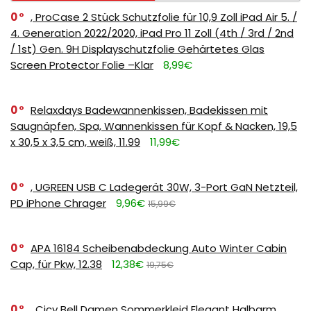
0
, ProCase 2 Stück Schutzfolie für 10,9 Zoll iPad Air 5. /
4. Generation 2022/2020, iPad Pro 11 Zoll (4th / 3rd / 2nd
/ 1st) Gen. 9H Displayschutzfolie Gehärtetes Glas
Screen Protector Folie –Klar
8,99€
0
Relaxdays Badewannenkissen, Badekissen mit
Saugnäpfen, Spa, Wannenkissen für Kopf & Nacken, 19,5
x 30,5 x 3,5 cm, weiß, 11.99
11,99€
0
, UGREEN USB C Ladegerät 30W, 3-Port GaN Netzteil,
PD iPhone Chrager
9,96€
15,99€
0
APA 16184 Scheibenabdeckung Auto Winter Cabin
Cap, für Pkw, 12.38
12,38€
19,75€
0
, Cicy Bell Damen Sommerkleid Elegant Halbarm