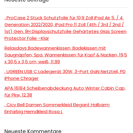
, ProCase 2 Stück Schutzfolie für 10,9 Zoll iPad Air 5. / 4.
Generation 2022/2020, iPad Pro 11 Zoll (4th / 3rd / 2nd /
1st) Gen. 9H Displayschutzfolie Gehärtetes Glas Screen
Protector Folie –Klar
Relaxdays Badewannenkissen, Badekissen mit
Saugnäpfen, Spa, Wannenkissen für Kopf & Nacken, 19,5
x 30,5 x 3,5 cm, weiß, 11.99
, UGREEN USB C Ladegerät 30W, 3-Port GaN Netzteil, PD
iPhone Chrager
APA 16184 Scheibenabdeckung Auto Winter Cabin Cap,
für Pkw, 12.38
, Cicy Bell Damen Sommerkleid Elegant Halbarm
Einfarbig Hemdkleid Rosa L
Neueste Kommentare