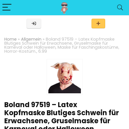
Home
»
Allgemein
»
Boland 97519 – Latex Kopfmaske
Blutiges Schwein für Erwachsene, Gruselmaske für
Karneval oder Halloween, Maske für Faschingskostüme,
Horror-Kostüm., 6.99
Boland 97519 – Latex
Kopfmaske Blutiges Schwein für
Erwachsene, Gruselmaske für
Karneval oder Halloween,