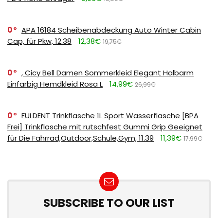
0
APA 16184 Scheibenabdeckung Auto Winter Cabin
Cap, für Pkw, 12.38
12,38€
19,75€
0
, Cicy Bell Damen Sommerkleid Elegant Halbarm
Einfarbig Hemdkleid Rosa L
14,99€
26,99€
0
FULDENT Trinkflasche 1L Sport Wasserflasche [BPA
Frei] Trinkflasche mit rutschfest Gummi Grip Geeignet
für Die Fahrrad,Outdoor,Schule,Gym, 11.39
11,39€
17,99€
SUBSCRIBE TO OUR LIST