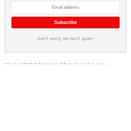
Don't worry, we don't spam
How to add Mailchimp email form to post or page
Über myschnapper
myschnapper
ist eine Community, die dich mit Angebot
jeglicher Art unterstützt. Sei auch
DU
ein Teil davon und hol
dir deinen Schnapper