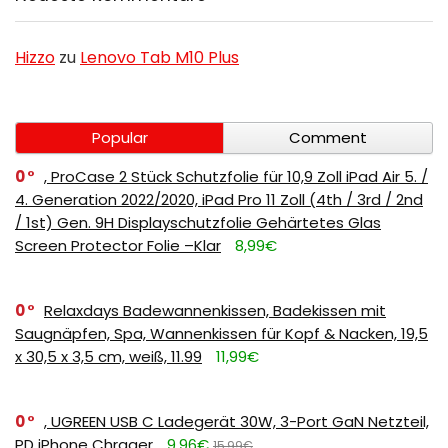
Hizzo
zu
Lenovo Tab M10 Plus
Popular
Comment
0
, ProCase 2 Stück Schutzfolie für 10,9 Zoll iPad Air 5. /
4. Generation 2022/2020, iPad Pro 11 Zoll (4th / 3rd / 2nd
/ 1st) Gen. 9H Displayschutzfolie Gehärtetes Glas
Screen Protector Folie –Klar
8,99€
0
Relaxdays Badewannenkissen, Badekissen mit
Saugnäpfen, Spa, Wannenkissen für Kopf & Nacken, 19,5
x 30,5 x 3,5 cm, weiß, 11.99
11,99€
0
, UGREEN USB C Ladegerät 30W, 3-Port GaN Netzteil,
PD iPhone Chrager
9,96€
15,99€