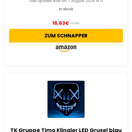
Last update was on: 1. August 2026 14:11
in stock
16,63
€
17,11
€
ZUM SCHNAPPER
TK Gruppe Timo Klingler LED Grusel blau