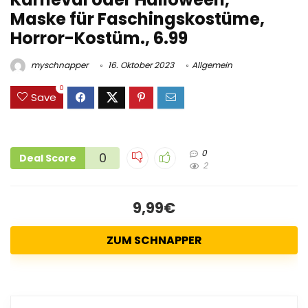
Maske für Faschingskostüme,
Horror-Kostüm., 6.99
myschnapper
16. Oktober 2023
Allgemein
0
Save
0
0
Deal Score
2
9,99€
ZUM SCHNAPPER