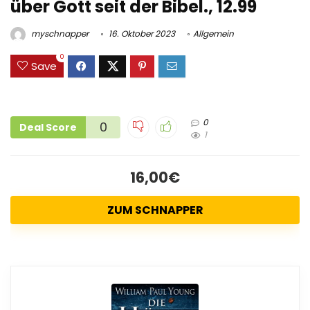
über Gott seit der Bibel., 12.99
myschnapper
16. Oktober 2023
Allgemein
0
Save
0
0
Deal Score
1
16,00€
ZUM SCHNAPPER