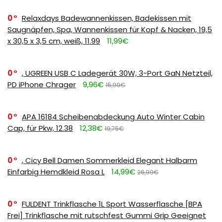
0
Relaxdays Badewannenkissen, Badekissen mit
Saugnäpfen, Spa, Wannenkissen für Kopf & Nacken, 19,5
x 30,5 x 3,5 cm, weiß, 11.99
11,99€
0
, UGREEN USB C Ladegerät 30W, 3-Port GaN Netzteil,
PD iPhone Chrager
9,96€
15,99€
0
APA 16184 Scheibenabdeckung Auto Winter Cabin
Cap, für Pkw, 12.38
12,38€
19,75€
0
, Cicy Bell Damen Sommerkleid Elegant Halbarm
Einfarbig Hemdkleid Rosa L
14,99€
26,99€
0
FULDENT Trinkflasche 1L Sport Wasserflasche [BPA
Frei] Trinkflasche mit rutschfest Gummi Grip Geeignet