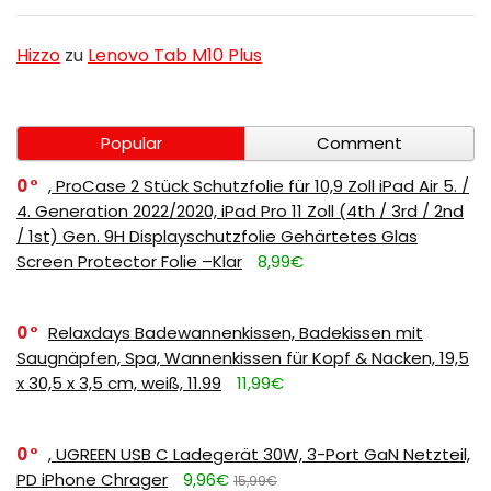
Hizzo
zu
Lenovo Tab M10 Plus
Popular
Comment
0
, ProCase 2 Stück Schutzfolie für 10,9 Zoll iPad Air 5. /
4. Generation 2022/2020, iPad Pro 11 Zoll (4th / 3rd / 2nd
/ 1st) Gen. 9H Displayschutzfolie Gehärtetes Glas
Screen Protector Folie –Klar
8,99€
0
Relaxdays Badewannenkissen, Badekissen mit
Saugnäpfen, Spa, Wannenkissen für Kopf & Nacken, 19,5
x 30,5 x 3,5 cm, weiß, 11.99
11,99€
0
, UGREEN USB C Ladegerät 30W, 3-Port GaN Netzteil,
PD iPhone Chrager
9,96€
15,99€