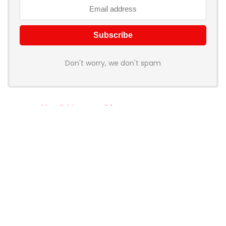
Don't worry, we don't spam
How to add Mailchimp email form to post or page
Über myschnapper
myschnapper
ist eine Community, die dich mit Angebot
jeglicher Art unterstützt. Sei auch
DU
ein Teil davon und hol
dir deinen Schnapper