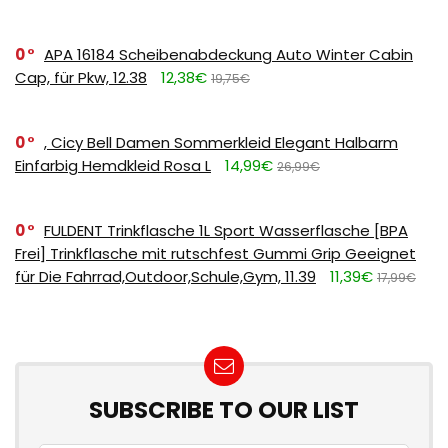
0
APA 16184 Scheibenabdeckung Auto Winter Cabin
Cap, für Pkw, 12.38
12,38€
19,75€
0
, Cicy Bell Damen Sommerkleid Elegant Halbarm
Einfarbig Hemdkleid Rosa L
14,99€
26,99€
0
FULDENT Trinkflasche 1L Sport Wasserflasche [BPA
Frei] Trinkflasche mit rutschfest Gummi Grip Geeignet
für Die Fahrrad,Outdoor,Schule,Gym, 11.39
11,39€
17,99€
SUBSCRIBE TO OUR LIST