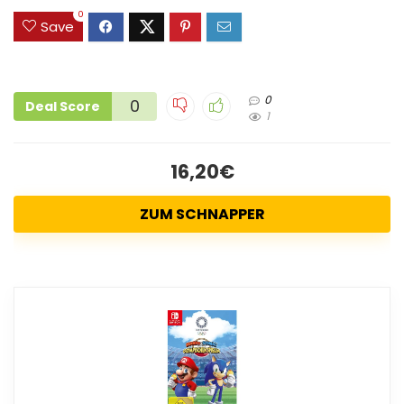
0
Save
0
0
Deal Score
1
16,20€
ZUM SCHNAPPER