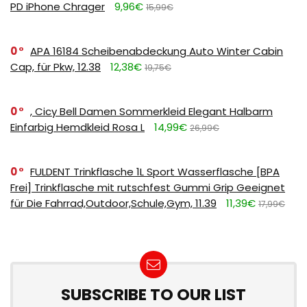
PD iPhone Chrager
9,96€
15,99€
0
APA 16184 Scheibenabdeckung Auto Winter Cabin
Cap, für Pkw, 12.38
12,38€
19,75€
0
, Cicy Bell Damen Sommerkleid Elegant Halbarm
Einfarbig Hemdkleid Rosa L
14,99€
26,99€
0
FULDENT Trinkflasche 1L Sport Wasserflasche [BPA
Frei] Trinkflasche mit rutschfest Gummi Grip Geeignet
für Die Fahrrad,Outdoor,Schule,Gym, 11.39
11,39€
17,99€
SUBSCRIBE TO OUR LIST