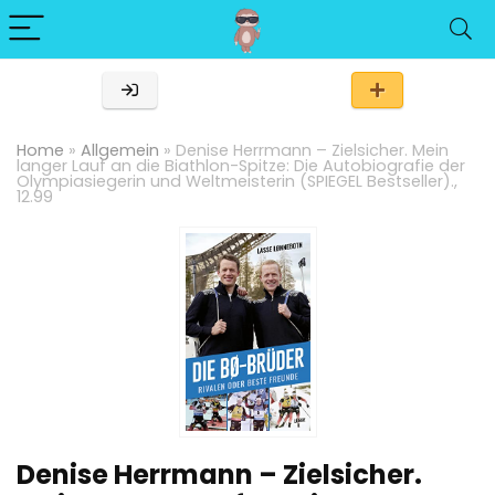
Home
»
Allgemein
»
Denise Herrmann – Zielsicher. Mein
langer Lauf an die Biathlon-Spitze: Die Autobiografie der
Olympiasiegerin und Weltmeisterin (SPIEGEL Bestseller).,
12.99
Denise Herrmann – Zielsicher.