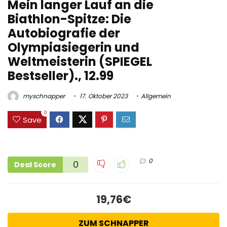
Mein langer Lauf an die
Biathlon-Spitze: Die
Autobiografie der
Olympiasiegerin und
Weltmeisterin (SPIEGEL
Bestseller)., 12.99
myschnapper
17. Oktober 2023
Allgemein
0
Save
0
0
Deal Score
19,76€
ZUM SCHNAPPER