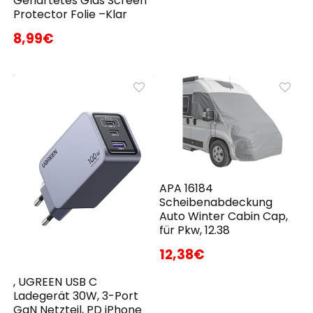
Gehärtetes Glas Screen
Protector Folie –Klar
8,99€
APA 16184
Scheibenabdeckung
Auto Winter Cabin Cap,
für Pkw, 12.38
12,38€
, UGREEN USB C
Ladegerät 30W, 3-Port
GaN Netzteil, PD iPhone