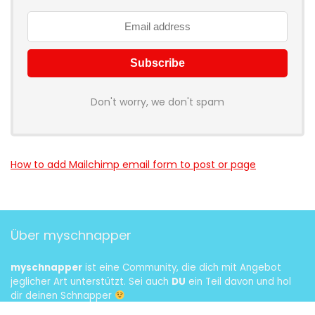
Don't worry, we don't spam
How to add Mailchimp email form to post or page
Über myschnapper
myschnapper
ist eine Community, die dich mit Angebot
jeglicher Art unterstützt. Sei auch
DU
ein Teil davon und hol
dir deinen Schnapper