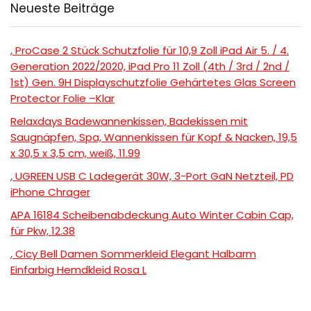
Neueste Beiträge
, ProCase 2 Stück Schutzfolie für 10,9 Zoll iPad Air 5. / 4.
Generation 2022/2020, iPad Pro 11 Zoll (4th / 3rd / 2nd /
1st) Gen. 9H Displayschutzfolie Gehärtetes Glas Screen
Protector Folie –Klar
Relaxdays Badewannenkissen, Badekissen mit
Saugnäpfen, Spa, Wannenkissen für Kopf & Nacken, 19,5
x 30,5 x 3,5 cm, weiß, 11.99
, UGREEN USB C Ladegerät 30W, 3-Port GaN Netzteil, PD
iPhone Chrager
APA 16184 Scheibenabdeckung Auto Winter Cabin Cap,
für Pkw, 12.38
, Cicy Bell Damen Sommerkleid Elegant Halbarm
Einfarbig Hemdkleid Rosa L