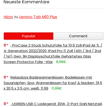
Neueste Kommentare
Hizzo
zu
Lenovo Tab M10 Plus
Popular
Comment
0
, ProCase 2 Stück Schutzfolie für 10,9 Zoll iPad Air 5. /
4. Generation 2022/2020, iPad Pro 11 Zoll (4th / 3rd / 2nd
/ 1st) Gen. 9H Displayschutzfolie Gehärtetes Glas
Screen Protector Folie –Klar
8,99€
0
Relaxdays Badewannenkissen, Badekissen mit
Saugnäpfen, Spa, Wannenkissen für Kopf & Nacken, 19,5
x 30,5 x 3,5 cm, weiß, 11.99
11,99€
0
, UGREEN USB C Ladegerät 30W, 3-Port GaN Netzteil,