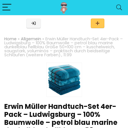
Home
»
Allgemein
»
Erwin Müller Handtuch-Set 4er-Pack –
Ludwigsburg – 100% Baumwolle – petrol blau marine
dunkelblau hellblau Größe 50×100 cm – kuschelweich,
saugstark, voluminös – praktisch durch beidseitige
Schlaufen (weitere Farben)., 11.99
Erwin Müller Handtuch-Set 4er-
Pack – Ludwigsburg – 100%
Baumwolle – petrol blau marine