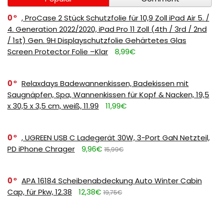
0
, ProCase 2 Stück Schutzfolie für 10,9 Zoll iPad Air 5. /
4. Generation 2022/2020, iPad Pro 11 Zoll (4th / 3rd / 2nd
/ 1st) Gen. 9H Displayschutzfolie Gehärtetes Glas
Screen Protector Folie –Klar
8,99€
0
Relaxdays Badewannenkissen, Badekissen mit
Saugnäpfen, Spa, Wannenkissen für Kopf & Nacken, 19,5
x 30,5 x 3,5 cm, weiß, 11.99
11,99€
0
, UGREEN USB C Ladegerät 30W, 3-Port GaN Netzteil,
PD iPhone Chrager
9,96€
15,99€
0
APA 16184 Scheibenabdeckung Auto Winter Cabin
Cap, für Pkw, 12.38
12,38€
19,75€