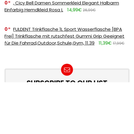
0
, Cicy Bell Damen Sommerkleid Elegant Halbarm
Einfarbig Hemdkleid Rosa L
14,99€
26,99€
0
FULDENT Trinkflasche 1L Sport Wasserflasche [BPA
Frei] Trinkflasche mit rutschfest Gummi Grip Geeignet
für Die Fahrrad,Outdoor,Schule,Gym, 11.39
11,39€
17,99€
SUBSCRIBE TO OUR LIST
Don't worry, we don't spam