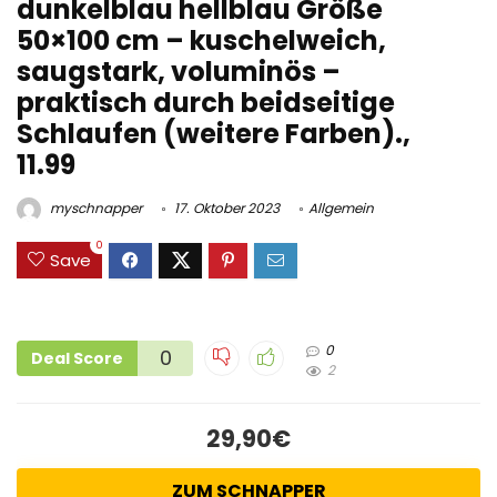
dunkelblau hellblau Größe
50×100 cm – kuschelweich,
saugstark, voluminös –
praktisch durch beidseitige
Schlaufen (weitere Farben).,
11.99
myschnapper
17. Oktober 2023
Allgemein
0
Save
0
0
Deal Score
2
29,90€
ZUM SCHNAPPER