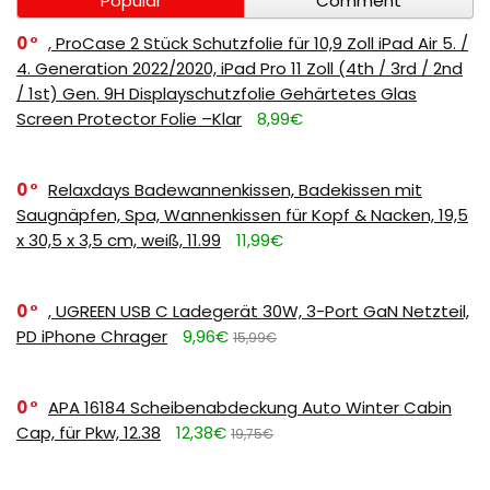
Popular
Comment
0
, ProCase 2 Stück Schutzfolie für 10,9 Zoll iPad Air 5. /
4. Generation 2022/2020, iPad Pro 11 Zoll (4th / 3rd / 2nd
/ 1st) Gen. 9H Displayschutzfolie Gehärtetes Glas
Screen Protector Folie –Klar
8,99€
0
Relaxdays Badewannenkissen, Badekissen mit
Saugnäpfen, Spa, Wannenkissen für Kopf & Nacken, 19,5
x 30,5 x 3,5 cm, weiß, 11.99
11,99€
0
, UGREEN USB C Ladegerät 30W, 3-Port GaN Netzteil,
PD iPhone Chrager
9,96€
15,99€
0
APA 16184 Scheibenabdeckung Auto Winter Cabin
Cap, für Pkw, 12.38
12,38€
19,75€