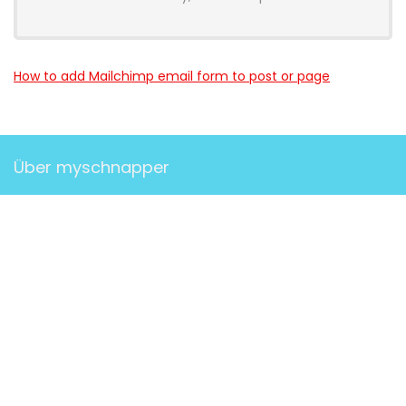
How to add Mailchimp email form to post or page
Über myschnapper
myschnapper
ist eine Community, die dich mit Angebot
jeglicher Art unterstützt. Sei auch
DU
ein Teil davon und hol
dir deinen Schnapper