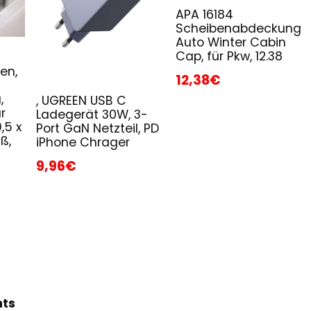
APA 16184
Scheibenabdeckung
Auto Winter Cabin
Cap, für Pkw, 12.38
en,
12,38€
,
, UGREEN USB C
r
Ladegerät 30W, 3-
,5 x
Port GaN Netzteil, PD
ß,
iPhone Chrager
9,96€
hts