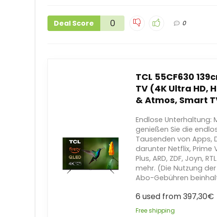
0
Deal Score
0
TCL 55CF630 139cm
TV (4K Ultra HD, H
& Atmos, Smart T
Endlose Unterhaltung: M
genießen Sie die endlo
Tausenden von Apps, D
darunter Netflix, Prime
Plus, ARD, ZDF, Joyn, R
mehr. (Die Nutzung d
Abo-Gebühren beinhal
6 used from 397,30€
Free shipping