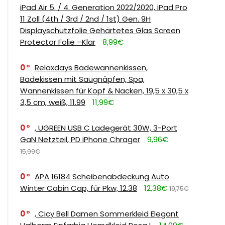
iPad Air 5. / 4. Generation 2022/2020, iPad Pro
11 Zoll (4th / 3rd / 2nd / 1st) Gen. 9H
Displayschutzfolie Gehärtetes Glas Screen
Protector Folie –Klar
8,99€
0
Relaxdays Badewannenkissen,
Badekissen mit Saugnäpfen, Spa,
Wannenkissen für Kopf & Nacken, 19,5 x 30,5 x
3,5 cm, weiß, 11.99
11,99€
0
, UGREEN USB C Ladegerät 30W, 3-Port
GaN Netzteil, PD iPhone Chrager
9,96€
15,99€
0
APA 16184 Scheibenabdeckung Auto
Winter Cabin Cap, für Pkw, 12.38
12,38€
19,75€
0
, Cicy Bell Damen Sommerkleid Elegant