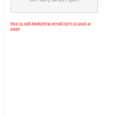
Don't worry, we don't spam
How to add Mailchimp email form to post or
page