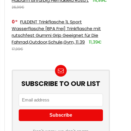
Halbarm Einfarbig Hemdkleid Rosa L
14,99€
26,99€
0
FULDENT Trinkflasche 1L Sport
Wasserflasche [BPA Frei] Trinkflasche mit
rutschfest Gummi Grip Geeignet für Die
Fahrrad,Outdoor,Schule,Gym, 11.39
11,39€
17,99€
SUBSCRIBE TO OUR LIST