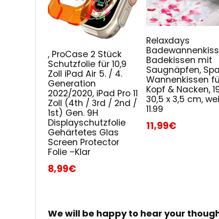
Relaxdays
Badewannenkiss
, ProCase 2 Stück
Badekissen mit
Schutzfolie für 10,9
Saugnäpfen, Spa
Zoll iPad Air 5. / 4.
Wannenkissen fü
Generation
Kopf & Nacken, 19
2022/2020, iPad Pro 11
30,5 x 3,5 cm, wei
Zoll (4th / 3rd / 2nd /
11.99
1st) Gen. 9H
Displayschutzfolie
11,99€
Gehärtetes Glas
Screen Protector
Folie –Klar
8,99€
We will be happy to hear your thoug