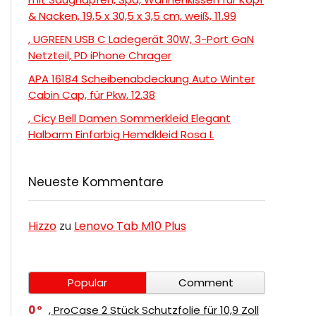
& Nacken, 19,5 x 30,5 x 3,5 cm, weiß, 11.99
, UGREEN USB C Ladegerät 30W, 3-Port GaN
Netzteil, PD iPhone Chrager
APA 16184 Scheibenabdeckung Auto Winter
Cabin Cap, für Pkw, 12.38
, Cicy Bell Damen Sommerkleid Elegant
Halbarm Einfarbig Hemdkleid Rosa L
Neueste Kommentare
Hizzo
zu
Lenovo Tab M10 Plus
Popular
Comment
0
, ProCase 2 Stück Schutzfolie für 10,9 Zoll