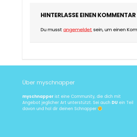
HINTERLASSE EINEN KOMMENTAR
Du musst
angemeldet
sein, um einen Ko
Über myschnapper
myschnapper
ist eine Community, die dich mit
Angebot jeglicher Art unterstützt. Sei auch
DU
ein Teil
davon und hol dir deinen Schnapper