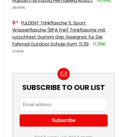
Halbarm Einfarbig Hemdkleid Rosa L
14,99€
26,99€
0
FULDENT Trinkflasche 1L Sport
Wasserflasche [BPA Frei] Trinkflasche mit
rutschfest Gummi Grip Geeignet für Die
Fahrrad,Outdoor,Schule,Gym, 11.39
11,39€
17,99€
SUBSCRIBE TO OUR LIST