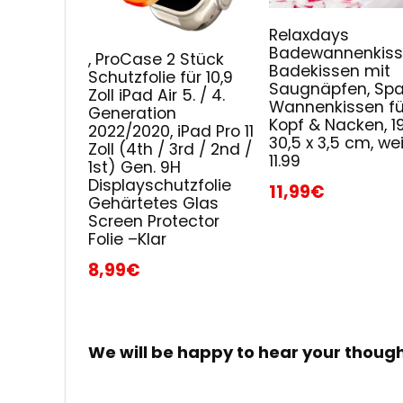
Relaxdays
Badewannenkiss
, ProCase 2 Stück
Badekissen mit
Schutzfolie für 10,9
Saugnäpfen, Spa
Zoll iPad Air 5. / 4.
Wannenkissen fü
Generation
Kopf & Nacken, 19
2022/2020, iPad Pro 11
30,5 x 3,5 cm, wei
Zoll (4th / 3rd / 2nd /
11.99
1st) Gen. 9H
Displayschutzfolie
11,99€
Gehärtetes Glas
Screen Protector
Folie –Klar
8,99€
We will be happy to hear your thoug