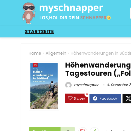
STARTSEITE
Home
»
Allgemein
»
Höhenwanderungen in Südtirol
Höhenwanderungen 
Tagestouren („Foli
myschnapper
4. Dezember 
0
Save