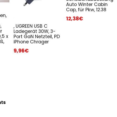
Auto Winter Cabin
Cap, für Pkw, 12.38
en,
12,38€
,
, UGREEN USB C
r
Ladegerät 30W, 3-
,5 x
Port GaN Netzteil, PD
ß,
iPhone Chrager
9,96€
hts