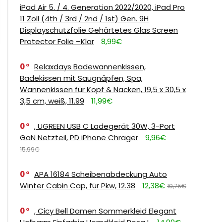
iPad Air 5. / 4. Generation 2022/2020, iPad Pro
11 Zoll (4th / 3rd / 2nd / 1st) Gen. 9H
Displayschutzfolie Gehärtetes Glas Screen
Protector Folie –Klar
8,99€
0
Relaxdays Badewannenkissen,
Badekissen mit Saugnäpfen, Spa,
Wannenkissen für Kopf & Nacken, 19,5 x 30,5 x
3,5 cm, weiß, 11.99
11,99€
0
, UGREEN USB C Ladegerät 30W, 3-Port
GaN Netzteil, PD iPhone Chrager
9,96€
15,99€
0
APA 16184 Scheibenabdeckung Auto
Winter Cabin Cap, für Pkw, 12.38
12,38€
19,75€
0
, Cicy Bell Damen Sommerkleid Elegant