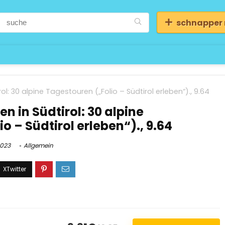
schnapper
: 30 alpine Tagestouren („Folio – Südtirol erleben“)., 9.64
in Südtirol: 30 alpine
o – Südtirol erleben“)., 9.64
2023
Allgemein