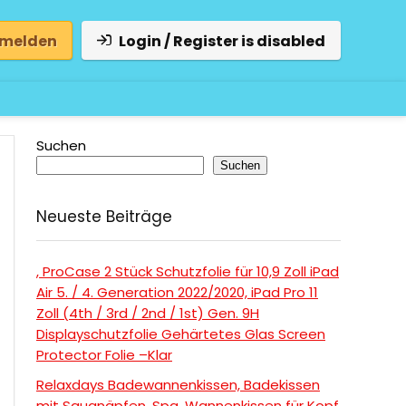
 melden
Login / Register is disabled
Suchen
Suchen
Neueste Beiträge
, ProCase 2 Stück Schutzfolie für 10,9 Zoll iPad
Air 5. / 4. Generation 2022/2020, iPad Pro 11
Zoll (4th / 3rd / 2nd / 1st) Gen. 9H
Displayschutzfolie Gehärtetes Glas Screen
Protector Folie –Klar
Relaxdays Badewannenkissen, Badekissen
mit Saugnäpfen, Spa, Wannenkissen für Kopf