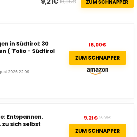
9,21€
16,95€
ZUM SCHNAPPER
 in Südtirol: 30
16,00
€
n ("Folio - Südtirol
ZUM SCHNAPPER
gust 2026 22:09
ge: Entspannen,
9,21
€
16,95
€
 zu sich selbst
ZUM SCHNAPPER