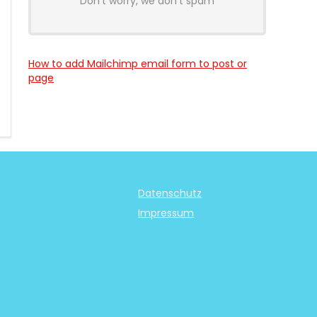
Don't worry, we don't spam
How to add Mailchimp email form to post or
page
Datenschutz
Impressum