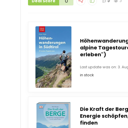
0
Deal Score
0
3
Höhenwanderungen
alpine Tagestoure
erleben")
Last update was on: 3. Au
in stock
Die Kraft der Ber
Energie schöpfen,
finden