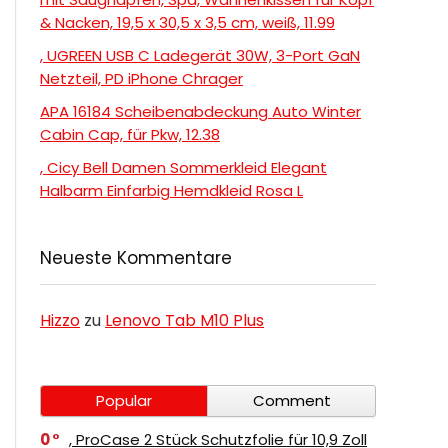
& Nacken, 19,5 x 30,5 x 3,5 cm, weiß, 11.99
, UGREEN USB C Ladegerät 30W, 3-Port GaN
Netzteil, PD iPhone Chrager
APA 16184 Scheibenabdeckung Auto Winter
Cabin Cap, für Pkw, 12.38
, Cicy Bell Damen Sommerkleid Elegant
Halbarm Einfarbig Hemdkleid Rosa L
Neueste Kommentare
Hizzo
zu
Lenovo Tab M10 Plus
Popular
Comment
0
, ProCase 2 Stück Schutzfolie für 10,9 Zoll