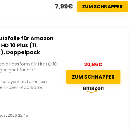
7,99€
ZUM SCHNAPPER
utzfolie für Amazon
 HD 10 Plus (11.
1), Doppelpack
eale Passform für Fire HD 10
20,86
€
geeignet für die 11.
ZUM SCHNAPPER
splayschutzfolien, ein
en Folien-Applikator
gust 2026 22:45