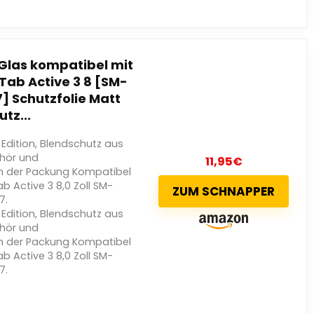
Glas kompatibel mit
ab Active 3 8 [SM-
7] Schutzfolie Matt
tz...
Edition, Blendschutz aus
hör und
11,95
€
n der Packung Kompatibel
 Active 3 8,0 Zoll SM-
ZUM SCHNAPPER
7.
Edition, Blendschutz aus
hör und
n der Packung Kompatibel
 Active 3 8,0 Zoll SM-
7.