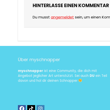
HINTERLASSE EINEN KOMMENTAR
Du musst
angemeldet
sein, um einen Ko
Über myschnapper
myschnapper
ist eine Community, die dich mit
Angebot jeglicher Art unterstützt. Sei auch
DU
ein Teil
davon und hol dir deinen Schnapper