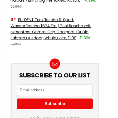
Halbarm Einfarbig Hemdkleid Rosa L
14,99€
26,99€
0
FULDENT Trinkflasche 1L Sport
Wasserflasche [BPA Frei] Trinkflasche mit
rutschfest Gummi Grip Geeignet für Die
Fahrrad,Outdoor,Schule,Gym, 11.39
11,39€
17,99€
SUBSCRIBE TO OUR LIST