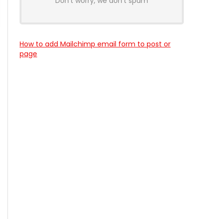
Don't worry, we don't spam
How to add Mailchimp email form to post or
page