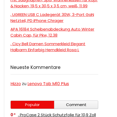
& Nacken, 19,5 x 30,5 x 3,5 cm, weiß, 11.99
, UGREEN USB C Ladegerät 30W, 3-Port GaN
Netzteil, PD iPhone Chrager
APA 16184 Scheibenabdeckung Auto Winter
Cabin Cap, für Pkw, 12.38
, Cicy Bell Damen Sommerkleid Elegant
Halbarm Einfarbig Hemdkleid Rosa L
Neueste Kommentare
Hizzo
zu
Lenovo Tab M10 Plus
Popular
Comment
0
, ProCase 2 Stück Schutzfolie für 10,9 Zoll