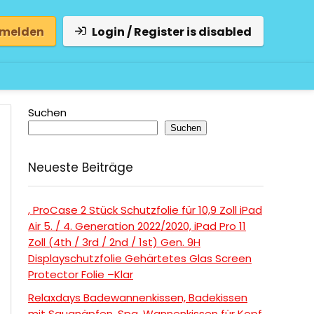
 melden
Login / Register is disabled
Suchen
Suchen
Neueste Beiträge
, ProCase 2 Stück Schutzfolie für 10,9 Zoll iPad
Air 5. / 4. Generation 2022/2020, iPad Pro 11
Zoll (4th / 3rd / 2nd / 1st) Gen. 9H
Displayschutzfolie Gehärtetes Glas Screen
Protector Folie –Klar
Relaxdays Badewannenkissen, Badekissen
mit Saugnäpfen, Spa, Wannenkissen für Kopf