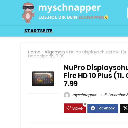
STARTSEITE
Home
»
Allgemein
»
NuPro Displayschutzfolie für 
Doppelpack., 7.99
NuPro Displayschu
Fire HD 10 Plus (11
7.99
myschnapper
5. Dezember 
0
Save