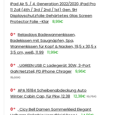
iPad Air 5. / 4. Generation 2022/2020, iPad Pro
11 Zoll (4th / 3rd / 2nd / 1st) Gen. 9H
Displayschutzfolie Gehärtetes Glas Screen
Protector Folie –Klar
8,99€
0
Relaxdays Badewannenkissen,
Badekissen mit Saugnäpfen, Spa,
Wannenkissen für Kopf & Nacken, 19,5 x 30,5 x
3,5 cm, weiß, 11.99
11,99€
0
, UGREEN USB C Ladegerät 30W, 3-Port
GaN Netzteil, PD iPhone Chrager
9,96€
15,99€
0
APA 16184 Scheibenabdeckung Auto
Winter Cabin Cap, für Pkw, 12.38
12,38€
19,75€
0
, Cicy Bell Damen Sommerkleid Elegant