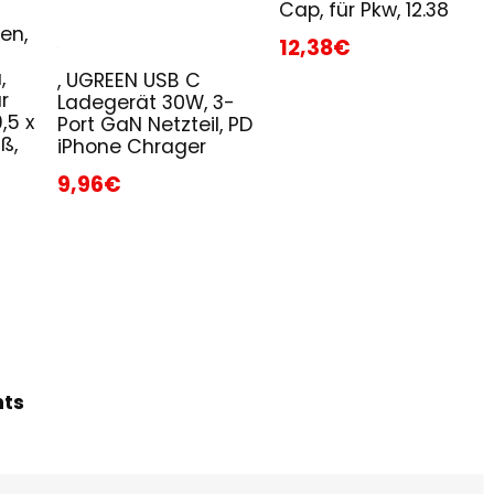
Cap, für Pkw, 12.38
en,
12,38€
,
, UGREEN USB C
r
Ladegerät 30W, 3-
,5 x
Port GaN Netzteil, PD
ß,
iPhone Chrager
9,96€
hts