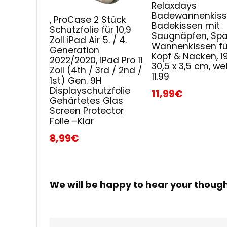
Relaxdays
Badewannenkiss
, ProCase 2 Stück
Badekissen mit
Schutzfolie für 10,9
Saugnäpfen, Spa
Zoll iPad Air 5. / 4.
Wannenkissen fü
Generation
Kopf & Nacken, 19
2022/2020, iPad Pro 11
30,5 x 3,5 cm, wei
Zoll (4th / 3rd / 2nd /
11.99
1st) Gen. 9H
Displayschutzfolie
11,99€
Gehärtetes Glas
Screen Protector
Folie –Klar
8,99€
We will be happy to hear your thoug