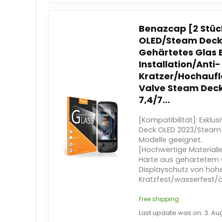
Benazcap [2 Stüc
OLED/Steam Deck 
Gehärtetes Glas 
Installation/Anti-
Kratzer/Hochaufl
Valve Steam Deck
7,4/7...
[Kompatibilität]: Exklu
Deck OLED 2023/Steam D
Modelle geeignet.
[Hochwertige Materialie
Härte aus gehärtetem 
Displayschutz von hohe
Kratzfest/wasserfest/
Free shipping
Last update was on: 3. Au