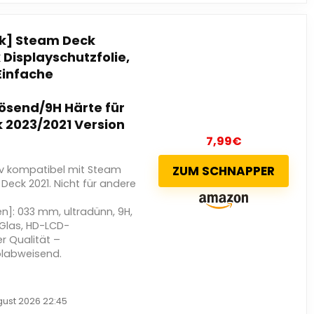
k] Steam Deck
Displayschutzfolie,
Einfache
ösend/9H Härte für
 2023/2021 Version
7,99
€
siv kompatibel mit Steam
ZUM SCHNAPPER
eck 2021. Nicht für andere
n]: 033 mm, ultradünn, 9H,
Glas, HD-LCD-
r Qualität –
ölabweisend.
gust 2026 22:45