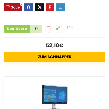
0
Save
0
0
Deal Score
52,10€
ZUM SCHNAPPER