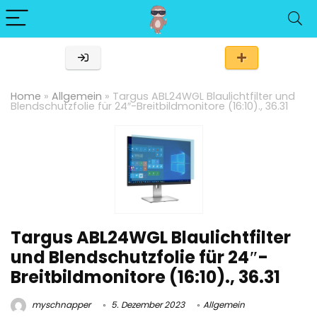
Home
»
Allgemein
»
Targus ABL24WGL Blaulichtfilter und
Blendschutzfolie für 24″-Breitbildmonitore (16:10)., 36.31
Targus ABL24WGL Blaulichtfilter
und Blendschutzfolie für 24″-
Breitbildmonitore (16:10)., 36.31
myschnapper
5. Dezember 2023
Allgemein