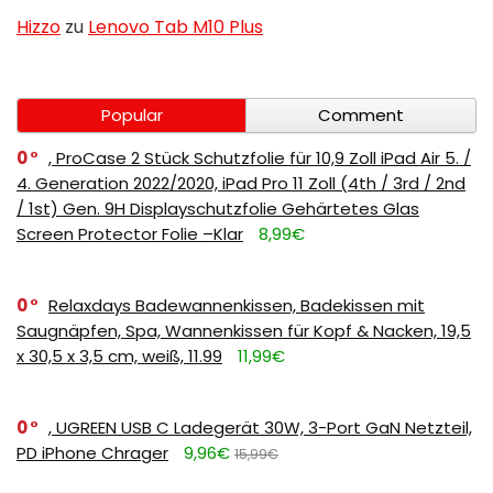
Hizzo
zu
Lenovo Tab M10 Plus
Popular
Comment
0
, ProCase 2 Stück Schutzfolie für 10,9 Zoll iPad Air 5. /
4. Generation 2022/2020, iPad Pro 11 Zoll (4th / 3rd / 2nd
/ 1st) Gen. 9H Displayschutzfolie Gehärtetes Glas
Screen Protector Folie –Klar
8,99€
0
Relaxdays Badewannenkissen, Badekissen mit
Saugnäpfen, Spa, Wannenkissen für Kopf & Nacken, 19,5
x 30,5 x 3,5 cm, weiß, 11.99
11,99€
0
, UGREEN USB C Ladegerät 30W, 3-Port GaN Netzteil,
PD iPhone Chrager
9,96€
15,99€