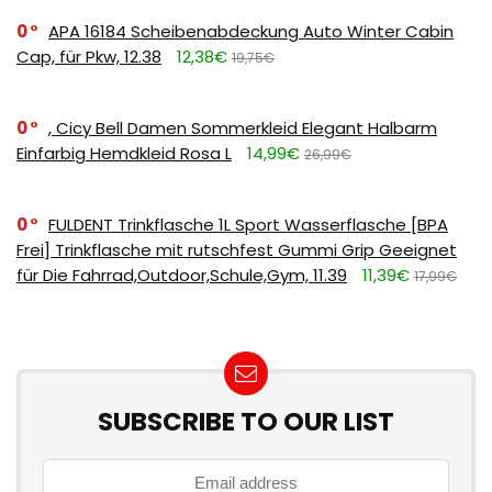
0
APA 16184 Scheibenabdeckung Auto Winter Cabin
Cap, für Pkw, 12.38
12,38€
19,75€
0
, Cicy Bell Damen Sommerkleid Elegant Halbarm
Einfarbig Hemdkleid Rosa L
14,99€
26,99€
0
FULDENT Trinkflasche 1L Sport Wasserflasche [BPA
Frei] Trinkflasche mit rutschfest Gummi Grip Geeignet
für Die Fahrrad,Outdoor,Schule,Gym, 11.39
11,39€
17,99€
SUBSCRIBE TO OUR LIST