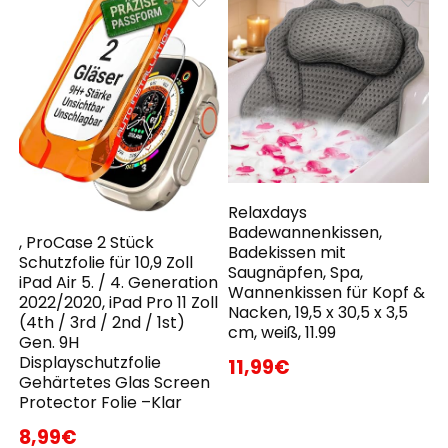
Relaxdays
Badewannenkissen,
, ProCase 2 Stück
Badekissen mit
Schutzfolie für 10,9 Zoll
Saugnäpfen, Spa,
iPad Air 5. / 4. Generation
Wannenkissen für Kopf &
2022/2020, iPad Pro 11 Zoll
Nacken, 19,5 x 30,5 x 3,5
(4th / 3rd / 2nd / 1st)
cm, weiß, 11.99
Gen. 9H
Displayschutzfolie
11,99€
Gehärtetes Glas Screen
Protector Folie –Klar
8,99€