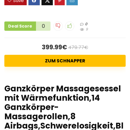
Save
0
0
Deal Score
9
399.99€
479.77€
ZUM SCHNAPPER
Ganzkörper Massagesessel
mit Wärmefunktion,14
Ganzkörper-
Massagerollen,8
Airbags,Schwerelosigkeit,Bl