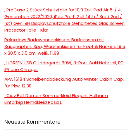
, ProCase 2 Stück Schutzfolie für 10,9 Zoll iPad Air 5. / 4.
Generation 2022/2020, iPad Pro 11 Zoll (4th / 3rd / 2nd /
1st) Gen. 9H Displayschutzfolie Gehärtetes Glas Screen
Protector Folie –Klar
Relaxdays Badewannenkissen, Badekissen mit
Saugnäpfen, Spa, Wannenkissen für Kopf & Nacken, 19,5
x 30,5 x 3,5 cm, weiß, 11.99
, UGREEN USB C Ladegerät 30W, 3-Port GaN Netzteil, PD
iPhone Chrager
APA 16184 Scheibenabdeckung Auto Winter Cabin Cap,
für Pkw, 12.38
, Cicy Bell Damen Sommerkleid Elegant Halbarm
Einfarbig Hemdkleid Rosa L
Neueste Kommentare