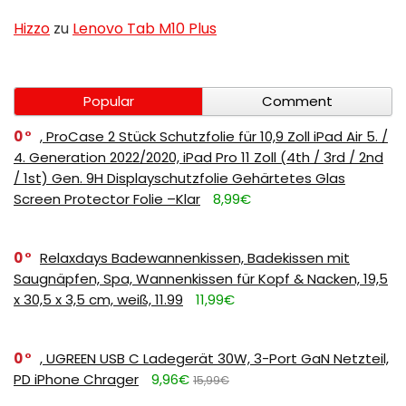
Hizzo
zu
Lenovo Tab M10 Plus
Popular
Comment
0
, ProCase 2 Stück Schutzfolie für 10,9 Zoll iPad Air 5. /
4. Generation 2022/2020, iPad Pro 11 Zoll (4th / 3rd / 2nd
/ 1st) Gen. 9H Displayschutzfolie Gehärtetes Glas
Screen Protector Folie –Klar
8,99€
0
Relaxdays Badewannenkissen, Badekissen mit
Saugnäpfen, Spa, Wannenkissen für Kopf & Nacken, 19,5
x 30,5 x 3,5 cm, weiß, 11.99
11,99€
0
, UGREEN USB C Ladegerät 30W, 3-Port GaN Netzteil,
PD iPhone Chrager
9,96€
15,99€