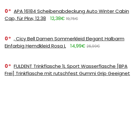
0
APA 16184 Scheibenabdeckung Auto Winter Cabin
Cap, für Pkw, 12.38
12,38€
19,75€
0
, Cicy Bell Damen Sommerkleid Elegant Halbarm
Einfarbig Hemdkleid Rosa L
14,99€
26,99€
0
FULDENT Trinkflasche 1L Sport Wasserflasche [BPA
Frei] Trinkflasche mit rutschfest Gummi Grip Geeignet
für Die Fahrrad,Outdoor,Schule,Gym, 11.39
11,39€
17,99€
SUBSCRIBE TO OUR LIST