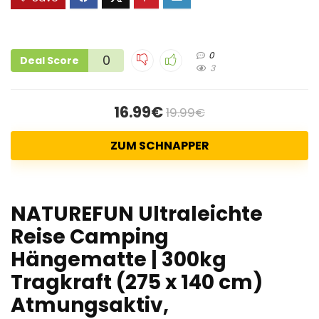
0
0
Deal Score
3
16.99€
19.99€
ZUM SCHNAPPER
NATUREFUN Ultraleichte
Reise Camping
Hängematte | 300kg
Tragkraft (275 x 140 cm)
Atmungsaktiv,