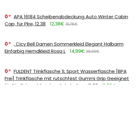
0
APA 16184 Scheibenabdeckung Auto Winter Cabin
Cap, für Pkw, 12.38
12,38€
19,75€
0
, Cicy Bell Damen Sommerkleid Elegant Halbarm
Einfarbig Hemdkleid Rosa L
14,99€
26,99€
0
FULDENT Trinkflasche 1L Sport Wasserflasche [BPA
Frei] Trinkflasche mit rutschfest Gummi Grip Geeignet
für Die Fahrrad,Outdoor,Schule,Gym, 11.39
11,39€
17,99€
SUBSCRIBE TO OUR LIST