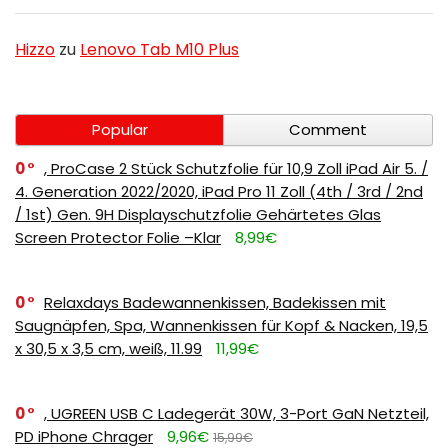
Hizzo
zu
Lenovo Tab M10 Plus
Popular
Comment
0
, ProCase 2 Stück Schutzfolie für 10,9 Zoll iPad Air 5. /
4. Generation 2022/2020, iPad Pro 11 Zoll (4th / 3rd / 2nd
/ 1st) Gen. 9H Displayschutzfolie Gehärtetes Glas
Screen Protector Folie –Klar
8,99€
0
Relaxdays Badewannenkissen, Badekissen mit
Saugnäpfen, Spa, Wannenkissen für Kopf & Nacken, 19,5
x 30,5 x 3,5 cm, weiß, 11.99
11,99€
0
, UGREEN USB C Ladegerät 30W, 3-Port GaN Netzteil,
PD iPhone Chrager
9,96€
15,99€