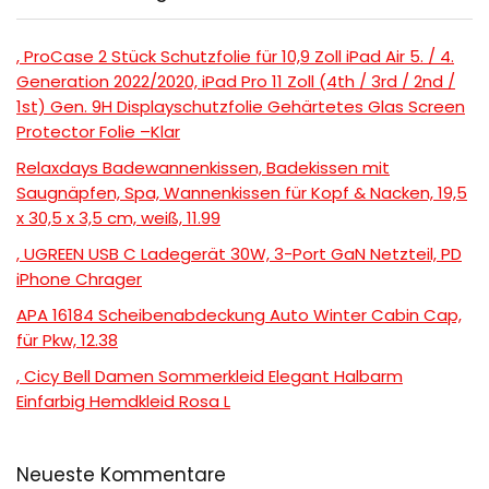
, ProCase 2 Stück Schutzfolie für 10,9 Zoll iPad Air 5. / 4.
Generation 2022/2020, iPad Pro 11 Zoll (4th / 3rd / 2nd /
1st) Gen. 9H Displayschutzfolie Gehärtetes Glas Screen
Protector Folie –Klar
Relaxdays Badewannenkissen, Badekissen mit
Saugnäpfen, Spa, Wannenkissen für Kopf & Nacken, 19,5
x 30,5 x 3,5 cm, weiß, 11.99
, UGREEN USB C Ladegerät 30W, 3-Port GaN Netzteil, PD
iPhone Chrager
APA 16184 Scheibenabdeckung Auto Winter Cabin Cap,
für Pkw, 12.38
, Cicy Bell Damen Sommerkleid Elegant Halbarm
Einfarbig Hemdkleid Rosa L
Neueste Kommentare