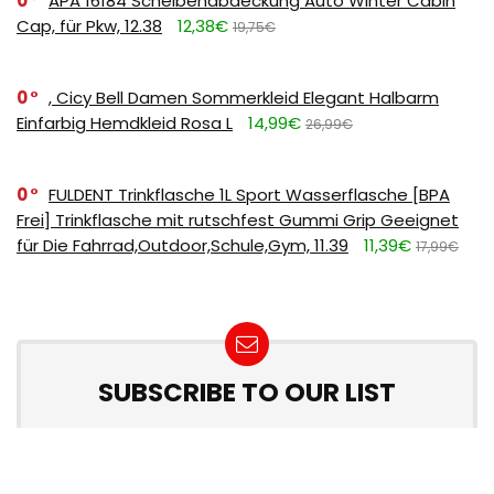
0
APA 16184 Scheibenabdeckung Auto Winter Cabin
Cap, für Pkw, 12.38
12,38€
19,75€
0
, Cicy Bell Damen Sommerkleid Elegant Halbarm
Einfarbig Hemdkleid Rosa L
14,99€
26,99€
0
FULDENT Trinkflasche 1L Sport Wasserflasche [BPA
Frei] Trinkflasche mit rutschfest Gummi Grip Geeignet
für Die Fahrrad,Outdoor,Schule,Gym, 11.39
11,39€
17,99€
SUBSCRIBE TO OUR LIST