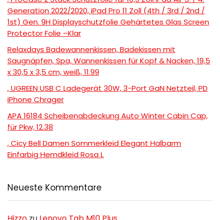
Generation 2022/2020, iPad Pro 11 Zoll (4th / 3rd / 2nd /
1st) Gen. 9H Displayschutzfolie Gehärtetes Glas Screen
Protector Folie –Klar
Relaxdays Badewannenkissen, Badekissen mit
Saugnäpfen, Spa, Wannenkissen für Kopf & Nacken, 19,5
x 30,5 x 3,5 cm, weiß, 11.99
, UGREEN USB C Ladegerät 30W, 3-Port GaN Netzteil, PD
iPhone Chrager
APA 16184 Scheibenabdeckung Auto Winter Cabin Cap,
für Pkw, 12.38
, Cicy Bell Damen Sommerkleid Elegant Halbarm
Einfarbig Hemdkleid Rosa L
Neueste Kommentare
Hizzo
zu
Lenovo Tab M10 Plus