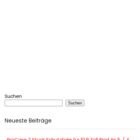
Suchen
Suchen
Neueste Beiträge
, ProCase 2 Stück Schutzfolie für 10,9 Zoll iPad Air 5. / 4.