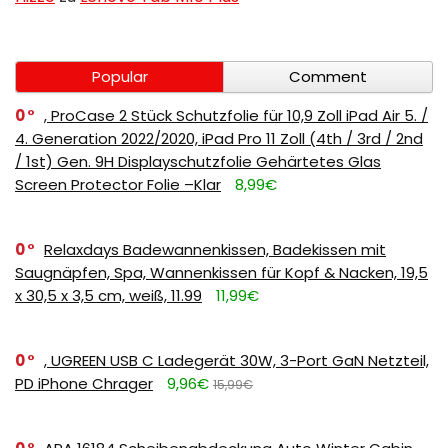
Popular
Comment
0
, ProCase 2 Stück Schutzfolie für 10,9 Zoll iPad Air 5. /
4. Generation 2022/2020, iPad Pro 11 Zoll (4th / 3rd / 2nd
/ 1st) Gen. 9H Displayschutzfolie Gehärtetes Glas
Screen Protector Folie –Klar
8,99€
0
Relaxdays Badewannenkissen, Badekissen mit
Saugnäpfen, Spa, Wannenkissen für Kopf & Nacken, 19,5
x 30,5 x 3,5 cm, weiß, 11.99
11,99€
0
, UGREEN USB C Ladegerät 30W, 3-Port GaN Netzteil,
PD iPhone Chrager
9,96€
15,99€