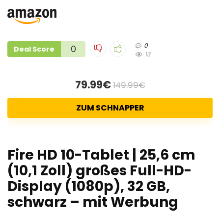
0
0
Deal Score
13
79.99€
149.99€
ZUM SCHNAPPER
Fire HD 10-Tablet | 25,6 cm
(10,1 Zoll) großes Full-HD-
Display (1080p), 32 GB,
schwarz – mit Werbung