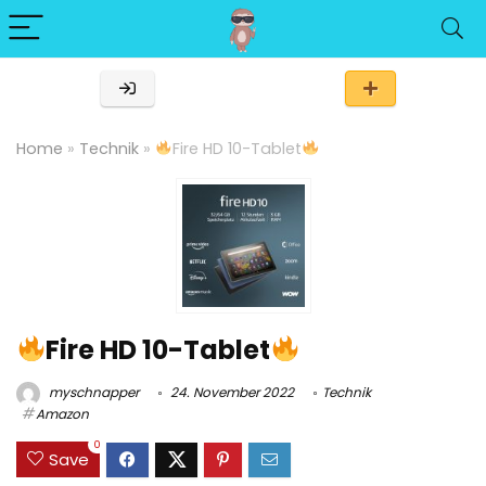
Home
»
Technik
»
Fire HD 10-Tablet
Fire HD 10-Tablet
myschnapper
24. November 2022
Technik
Amazon
0
Save