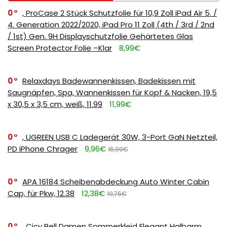
0
, ProCase 2 Stück Schutzfolie für 10,9 Zoll iPad Air 5. /
4. Generation 2022/2020, iPad Pro 11 Zoll (4th / 3rd / 2nd
/ 1st) Gen. 9H Displayschutzfolie Gehärtetes Glas
Screen Protector Folie –Klar
8,99€
0
Relaxdays Badewannenkissen, Badekissen mit
Saugnäpfen, Spa, Wannenkissen für Kopf & Nacken, 19,5
x 30,5 x 3,5 cm, weiß, 11.99
11,99€
0
, UGREEN USB C Ladegerät 30W, 3-Port GaN Netzteil,
PD iPhone Chrager
9,96€
15,99€
0
APA 16184 Scheibenabdeckung Auto Winter Cabin
Cap, für Pkw, 12.38
12,38€
19,75€
0
, Cicy Bell Damen Sommerkleid Elegant Halbarm