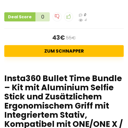
0
0
Deal Score
4
43€
55€
ZUM SCHNAPPER
Insta360 Bullet Time Bundle
– Kit mit Aluminium Selfie
Stick und Zusätzlichem
Ergonomischem Griff mit
Integriertem Stativ,
Kompatibel mit ONE/ONE X /