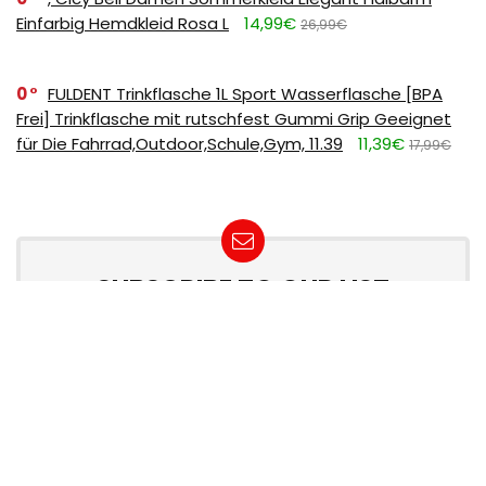
Einfarbig Hemdkleid Rosa L
14,99€
26,99€
0
FULDENT Trinkflasche 1L Sport Wasserflasche [BPA
Frei] Trinkflasche mit rutschfest Gummi Grip Geeignet
für Die Fahrrad,Outdoor,Schule,Gym, 11.39
11,39€
17,99€
SUBSCRIBE TO OUR LIST
Don't worry, we don't spam