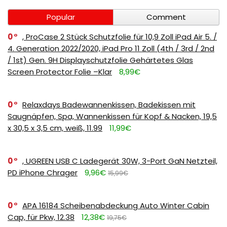
Popular
Comment
0
, ProCase 2 Stück Schutzfolie für 10,9 Zoll iPad Air 5. /
4. Generation 2022/2020, iPad Pro 11 Zoll (4th / 3rd / 2nd
/ 1st) Gen. 9H Displayschutzfolie Gehärtetes Glas
Screen Protector Folie –Klar
8,99€
0
Relaxdays Badewannenkissen, Badekissen mit
Saugnäpfen, Spa, Wannenkissen für Kopf & Nacken, 19,5
x 30,5 x 3,5 cm, weiß, 11.99
11,99€
0
, UGREEN USB C Ladegerät 30W, 3-Port GaN Netzteil,
PD iPhone Chrager
9,96€
15,99€
0
APA 16184 Scheibenabdeckung Auto Winter Cabin
Cap, für Pkw, 12.38
12,38€
19,75€