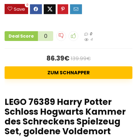
0
Save
0
0
Deal Score
4
86.39€
139.99€
ZUM SCHNAPPER
LEGO 76389 Harry Potter
Schloss Hogwarts Kammer
des Schreckens Spielzeug
Set, goldene Voldemort