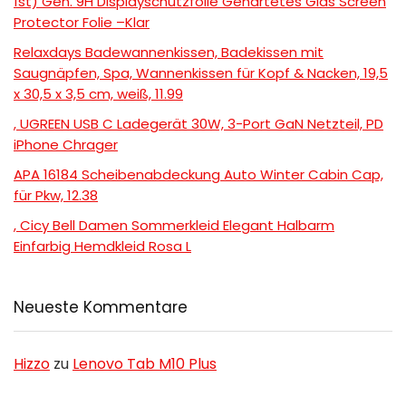
1st) Gen. 9H Displayschutzfolie Gehärtetes Glas Screen
Protector Folie –Klar
Relaxdays Badewannenkissen, Badekissen mit
Saugnäpfen, Spa, Wannenkissen für Kopf & Nacken, 19,5
x 30,5 x 3,5 cm, weiß, 11.99
, UGREEN USB C Ladegerät 30W, 3-Port GaN Netzteil, PD
iPhone Chrager
APA 16184 Scheibenabdeckung Auto Winter Cabin Cap,
für Pkw, 12.38
, Cicy Bell Damen Sommerkleid Elegant Halbarm
Einfarbig Hemdkleid Rosa L
Neueste Kommentare
Hizzo
zu
Lenovo Tab M10 Plus